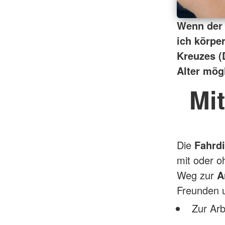
Wenn der 
ich körpe
Kreuzes (
Alter mögl
Mit
Die
Fahrd
mit oder o
Weg zur
A
Freunden u
Zur Arb