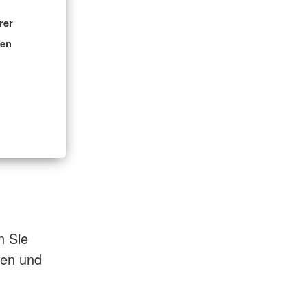
rer
nen
n Sie
gen und