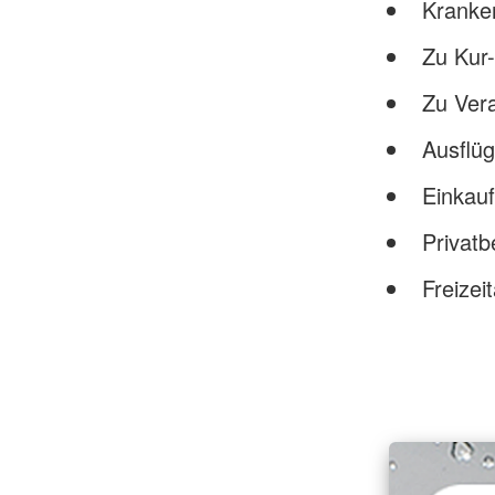
Kranke
Zu Kur-
Zu Vera
Ausflüg
Einkau
Privat
Freizeit