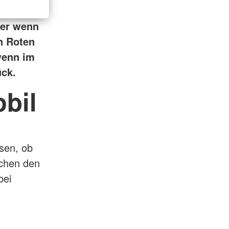
der wenn
n Roten
wenn im
ück.
obil
sen, ob
ichen den
bei