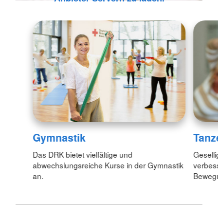
Gymnastik
Tanz
Das DRK bietet vielfältige und
Geselli
abwechslungsreiche Kurse in der Gymnastik
verbess
an.
Bewegu