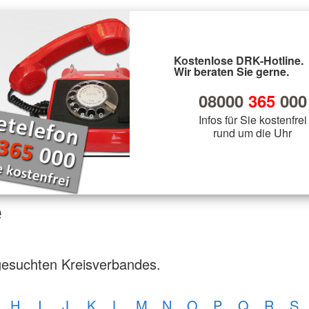
Kostenlose DRK-Hotline.
Wir beraten Sie gerne.
08000
365
000
Infos für Sie kostenfrei
rund um die Uhr
e
gesuchten Kreisverbandes.
H
I
J
K
L
M
N
O
P
Q
R
S