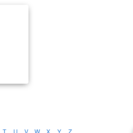
T
U
V
W
X
Y
Z