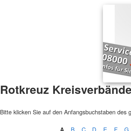
Rotkreuz Kreisverbänd
Bitte klicken Sie auf den Anfangsbuchstaben des 
A
B
C
D
E
F
G