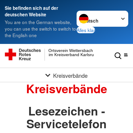
Sie befinden sich auf der
Sprache wechseln zu
deutschen Website
You are on the German website,
you can use the switch to switch to
Alles klar
the English one
Ortsverein Wettersbach
im Kreisverband Karlsruhe e.V.
Kreisverbände
Kreisverbände
Lesezeichen -
Servicetelefon