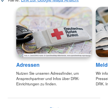
Adressen
Meld
Nutzen Sie unseren Adressfinder, um
Wir inf
Ansprechpartner und Infos über DRK-
Pressei
Einrichtungen zu finden.
DRK. In