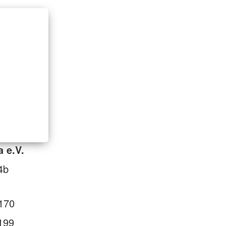
 e.V.
4b
170
199