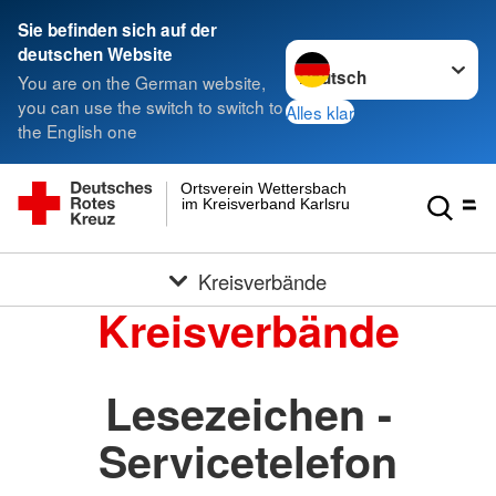
Sie befinden sich auf der
Sprache wechseln zu
deutschen Website
You are on the German website,
you can use the switch to switch to
Alles klar
the English one
Ortsverein Wettersbach
im Kreisverband Karlsruhe e.V.
Kreisverbände
Kreisverbände
Lesezeichen -
Servicetelefon