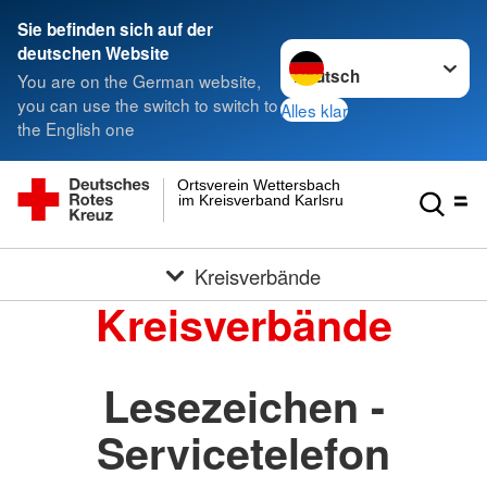
Sie befinden sich auf der
Sprache wechseln zu
deutschen Website
You are on the German website,
you can use the switch to switch to
Alles klar
the English one
Ortsverein Wettersbach
im Kreisverband Karlsruhe e.V.
Kreisverbände
Kreisverbände
Lesezeichen -
Servicetelefon