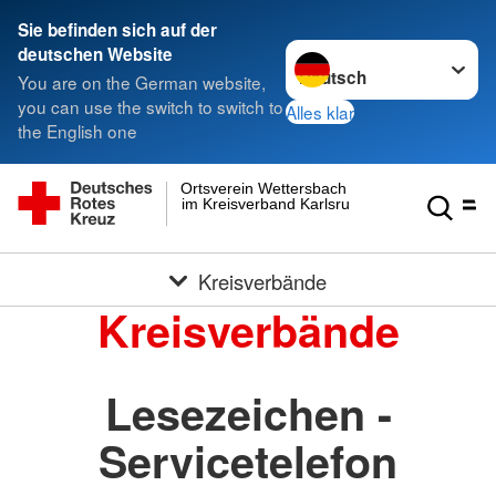
Sie befinden sich auf der
Sprache wechseln zu
deutschen Website
You are on the German website,
you can use the switch to switch to
Alles klar
the English one
Ortsverein Wettersbach
im Kreisverband Karlsruhe e.V.
Kreisverbände
Kreisverbände
Lesezeichen -
Servicetelefon