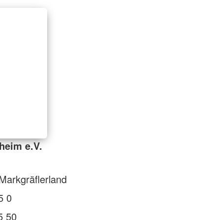
heim e.V.
Markgräflerland
5 0
5 50