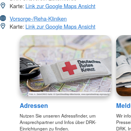
Karte:
Link zur Google Maps Ansicht
Vorsorge-/Reha-Kliniken
Karte:
Link zur Google Maps Ansicht
Adressen
Meld
Nutzen Sie unseren Adressfinder, um
Wir inf
Ansprechpartner und Infos über DRK-
Pressei
Einrichtungen zu finden.
DRK. In