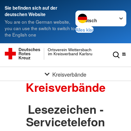
Sie befinden sich auf der
Sprache wechseln zu
deutschen Website
You are on the German website,
you can use the switch to switch to
Alles klar
the English one
Ortsverein Wettersbach
im Kreisverband Karlsruhe e.V.
Kreisverbände
Kreisverbände
Lesezeichen -
Servicetelefon