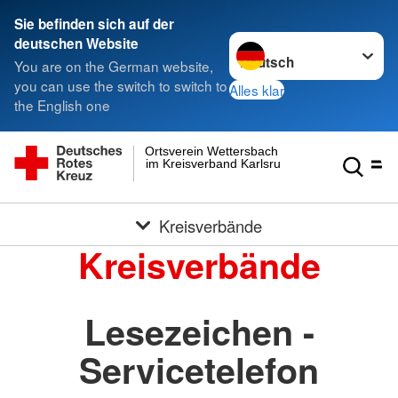
Sie befinden sich auf der
Sprache wechseln zu
deutschen Website
You are on the German website,
you can use the switch to switch to
Alles klar
the English one
Ortsverein Wettersbach
im Kreisverband Karlsruhe e.V.
Kreisverbände
Kreisverbände
Lesezeichen -
Servicetelefon