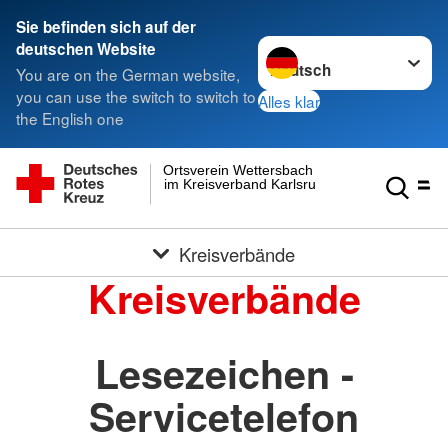
Sie befinden sich auf der
Sprache wechseln zu
deutschen Website
You are on the German website,
you can use the switch to switch to
Alles klar
the English one
Ortsverein Wettersbach
im Kreisverband Karlsruhe e.V.
Kreisverbände
Kreisverbände
Lesezeichen -
Servicetelefon