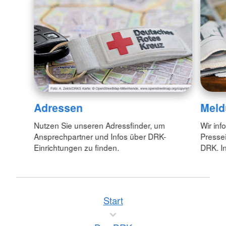
Adressen
Meld
Nutzen Sie unseren Adressfinder, um
Wir inf
Ansprechpartner und Infos über DRK-
Pressei
Einrichtungen zu finden.
DRK. In
Start