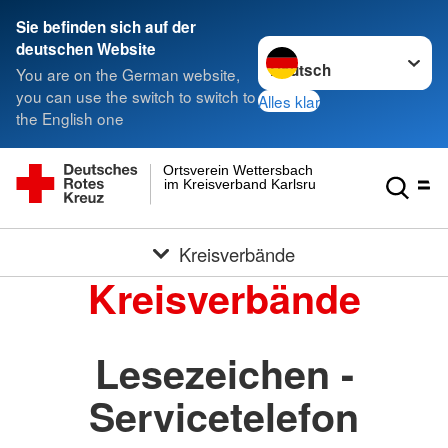
Sie befinden sich auf der
Sprache wechseln zu
deutschen Website
You are on the German website,
you can use the switch to switch to
Alles klar
the English one
Ortsverein Wettersbach
im Kreisverband Karlsruhe e.V.
Kreisverbände
Kreisverbände
Lesezeichen -
Servicetelefon