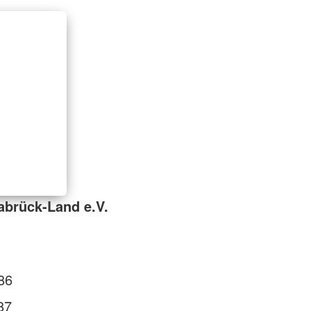
abrück-Land e.V.
86
87