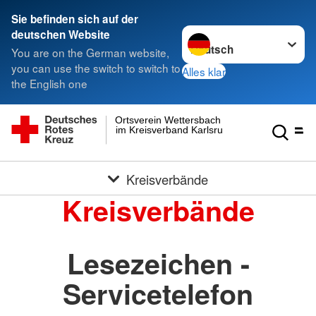
Sie befinden sich auf der
Sprache wechseln zu
deutschen Website
You are on the German website,
you can use the switch to switch to
Alles klar
the English one
Ortsverein Wettersbach
im Kreisverband Karlsruhe e.V.
Kreisverbände
Kreisverbände
Lesezeichen -
Servicetelefon