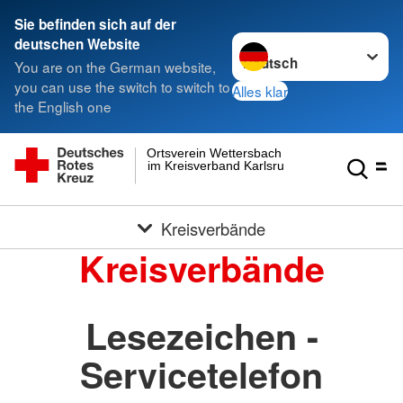
Sie befinden sich auf der
Sprache wechseln zu
deutschen Website
You are on the German website,
you can use the switch to switch to
Alles klar
the English one
Ortsverein Wettersbach
im Kreisverband Karlsruhe e.V.
Kreisverbände
Kreisverbände
Lesezeichen -
Servicetelefon