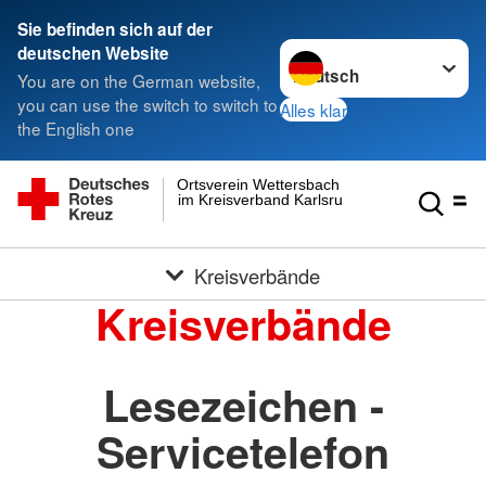
Sie befinden sich auf der
Sprache wechseln zu
deutschen Website
You are on the German website,
you can use the switch to switch to
Alles klar
the English one
Ortsverein Wettersbach
im Kreisverband Karlsruhe e.V.
Kreisverbände
Kreisverbände
Lesezeichen -
Servicetelefon