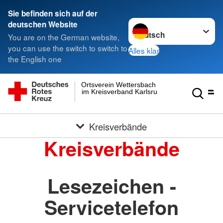
Sie befinden sich auf der
Sprache wechseln zu
deutschen Website
You are on the German website,
you can use the switch to switch to
Alles klar
the English one
Ortsverein Wettersbach
im Kreisverband Karlsruhe e.V.
Kreisverbände
Kreisverbände
Lesezeichen -
Servicetelefon