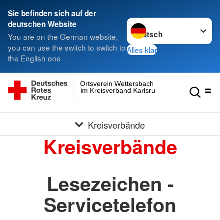
Sie befinden sich auf der
Sprache wechseln zu
deutschen Website
You are on the German website,
you can use the switch to switch to
Alles klar
the English one
Ortsverein Wettersbach
im Kreisverband Karlsruhe e.V.
Kreisverbände
Kreisverbände
Lesezeichen -
Servicetelefon