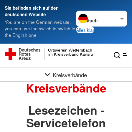
Sie befinden sich auf der
Sprache wechseln zu
deutschen Website
You are on the German website,
you can use the switch to switch to
Alles klar
the English one
Ortsverein Wettersbach
im Kreisverband Karlsruhe e.V.
Kreisverbände
Kreisverbände
Lesezeichen -
Servicetelefon