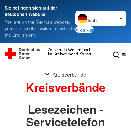
Sie befinden sich auf der
Sprache wechseln zu
deutschen Website
You are on the German website,
you can use the switch to switch to
Alles klar
the English one
Ortsverein Wettersbach
im Kreisverband Karlsruhe e.V.
Kreisverbände
Kreisverbände
Lesezeichen -
Servicetelefon