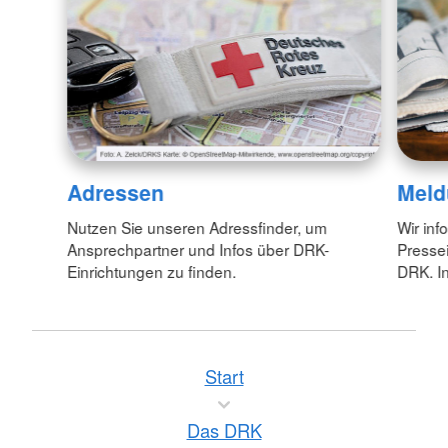
Adressen
Meld
Nutzen Sie unseren Adressfinder, um
Wir inf
Ansprechpartner und Infos über DRK-
Pressei
Einrichtungen zu finden.
DRK. In
Start
Das DRK