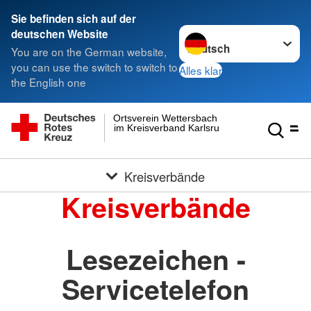
Sie befinden sich auf der
Sprache wechseln zu
deutschen Website
You are on the German website,
you can use the switch to switch to
Alles klar
the English one
Ortsverein Wettersbach
im Kreisverband Karlsruhe e.V.
Kreisverbände
Kreisverbände
Lesezeichen -
Servicetelefon